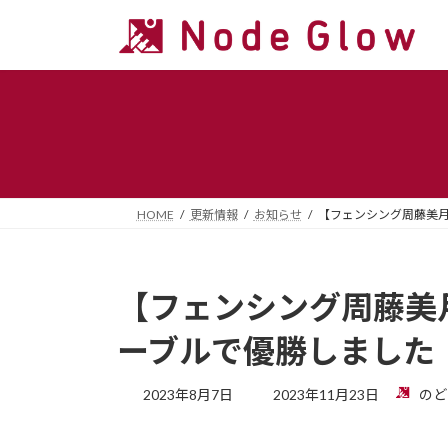
コ
ナ
ン
ビ
テ
ゲ
ン
ー
ツ
シ
へ
ョ
ス
ン
キ
に
ッ
移
HOME
更新情報
お知らせ
【フェンシング周藤美
プ
動
【フェンシング周藤美
ーブルで優勝しました
最
2023年8月7日
2023年11月23日
のど
終
更