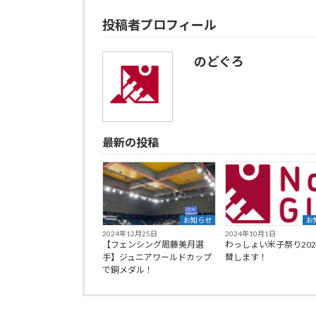
投稿者プロフィール
のどぐろ
最新の投稿
お知らせ
お
2024年12月25日
2024年10月1日
【フェンシング周藤美月選
わっしょい米子祭り202
手】ジュニアワールドカップ
賛します！
で銅メダル！